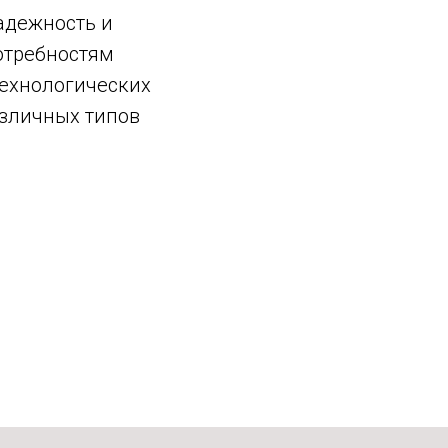
адежность и
отребностям
технологических
азличных типов