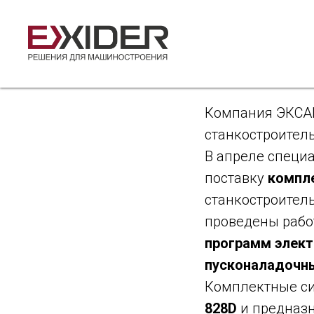
Решения
в белору
2015-05-20 16:35
Компания ЭКСАЙ
станкостроител
В апреле специ
поставку
компл
станкостроител
проведены раб
программ элек
пусконаладочн
Комплектные си
828D
и предназн