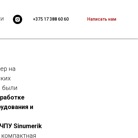
еняются
ТИ
+375 17 388 60 60
Написать нам
ер на
ских
а были
зработке
удования и
ЧПУ Sinumerik
– компактная