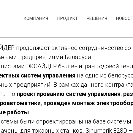
 ЭКСАЙДЕР успешно прим
сском станкостроении
КОМПАНИЯ
ПРОДУКТ
РЕШЕНИЯ
НОВОС
2015
ДЕР продолжает активное сотрудничество со
ьными предприятиями Беларуси.
алистами ЭКСАЙДЕР был выигран годовой тенд
ектных систем управления
на одно из белорус
ьных предприятий. В рамках данного контракт
оты по
проектированию систем управления
,
ра
троавтоматики
,
проведен монтаж электрообор
ые работы
.
стемы были спроектированы на базе системы
ачены для токарных станков. Sinumerik 828D 